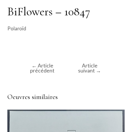
BiFlowers – 10847
Polaroïd
←
Article
Article
Navigation
précédent
suivant
→
de
l’article
Oeuvres similaires