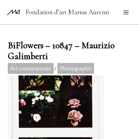
Aller
Fondation d’art Marius Aurenti
au
Mai
contenu
Men
BiFlowers – 10847 – Maurizio
Galimberti
Art contemporain
/
Photographie