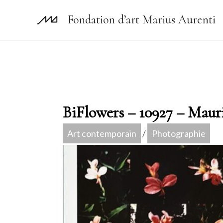
Aller
Fondation d’art Marius Aurenti
au
contenu
BiFlowers – 10927 – Maur
Art contemporain
/
Photographie