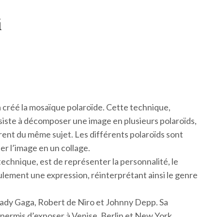
i
 créé la mosaïque polaroïde. Cette technique,
iste à décomposer une image en plusieurs polaroïds,
rent du même sujet. Les différents polaroïds sont
r l’image en un collage.
 technique, est de représenter la personnalité, le
ulement une expression, réinterprétant ainsi le genre
e Lady Gaga, Robert de Niro et Johnny Depp. Sa
a permis d’exposer à Venise, Berlin et New York.