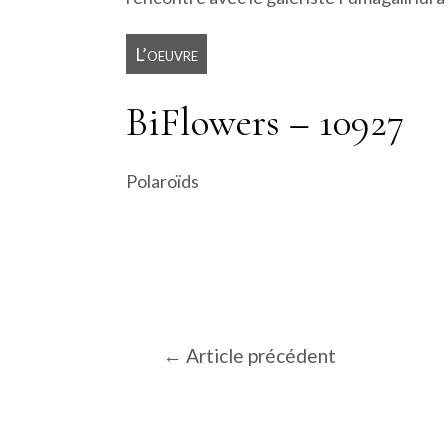
L’oeuvre
BiFlowers – 10927
Polaroïds
Navigation
←
Article précédent
de
l’article