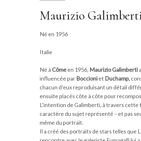
Maurizio Galimbert
Né en 1956
Italie
Né à
Côme
en 1956,
Maurizio Galimberti
a
influencée par
Boccioni
et
Duchamp,
cons
chacun d’eux reproduisant un détail diffé
ensuite placés côte à côte pour recompose
L’intention de Galimberti, à travers cette
caractère du sujet représenté – et pas se
même du portrait.
Il a créé des portraits de stars telles qu
rencontre avec le galeriste Fumagalli lui 