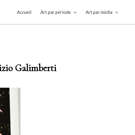
Accueil
Art par période
Art par média
izio Galimberti