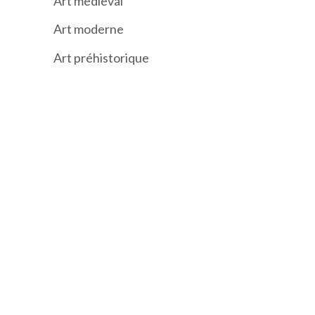
Art médiéval
Art moderne
Art préhistorique