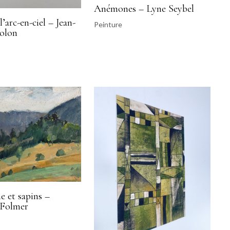
Anémones – Lyne Seybel
l’arc-en-ciel – Jean-
Peinture
olon
 et sapins –
 Folmer