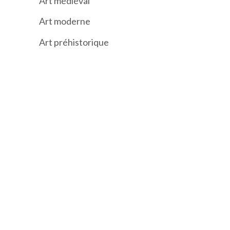
Art médiéval
Art moderne
Art préhistorique