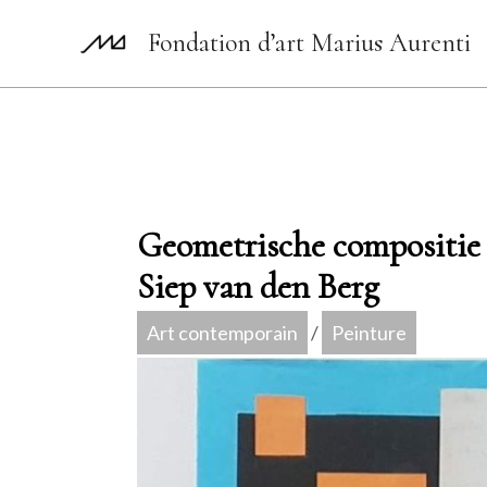
Aller
Fondation d’art Marius Aurenti
au
contenu
Geometrische compositie e
Siep van den Berg
Art contemporain
/
Peinture