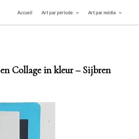
Accueil
Art par période
Art par média
n Collage in kleur – Sijbren