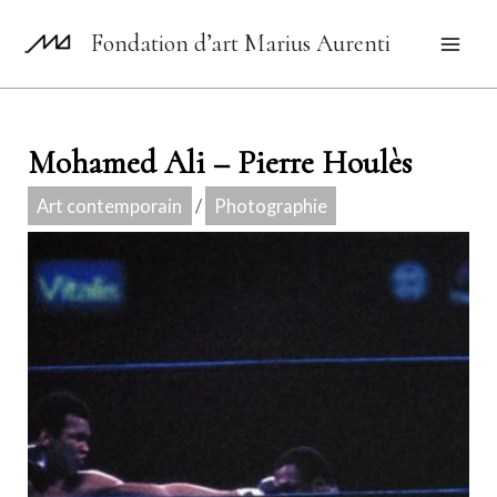
Aller
Fondation d’art Marius Aurenti
au
Mai
contenu
Men
Mohamed Ali – Pierre Houlès
Art contemporain
/
Photographie