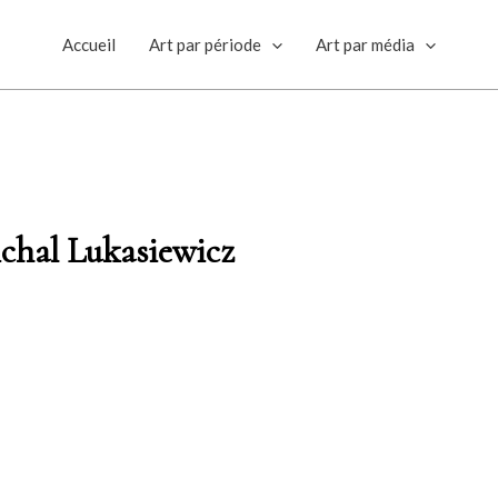
Accueil
Art par période
Art par média
ichal Lukasiewicz