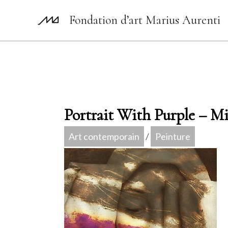
Aller
Fondation d’art Marius Aurenti
au
contenu
Portrait With Purple – M
Art contemporain
/
Peinture