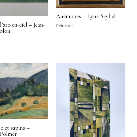
Anémones – Lyne Seybel
l’arc-en-ciel – Jean-
Peinture
olon
 et sapins –
 Folmer