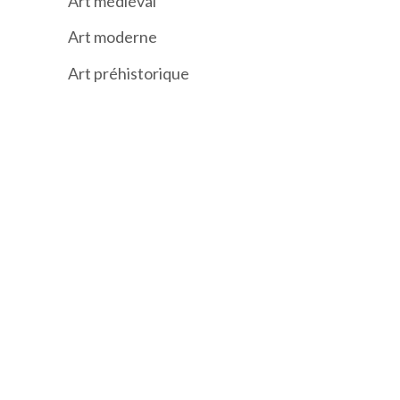
Art médiéval
Art moderne
Art préhistorique