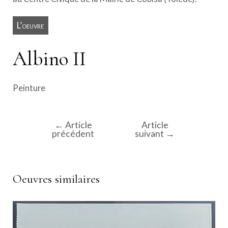
L’oeuvre
Albino II
Peinture
←
Article
Article
Navigation
précédent
suivant
→
de
l’article
Oeuvres similaires