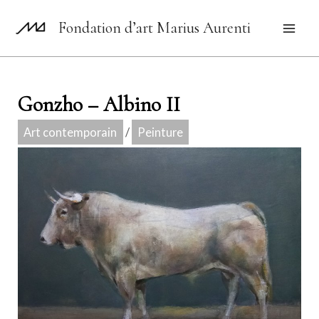
Aller
Fondation d’art Marius Aurenti
au
Mai
contenu
Men
Gonzho – Albino II
Art contemporain
/
Peinture