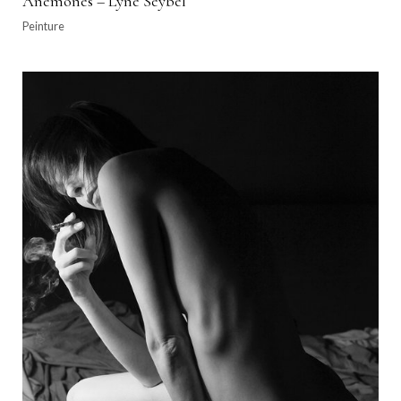
Anémones – Lyne Seybel
Peinture