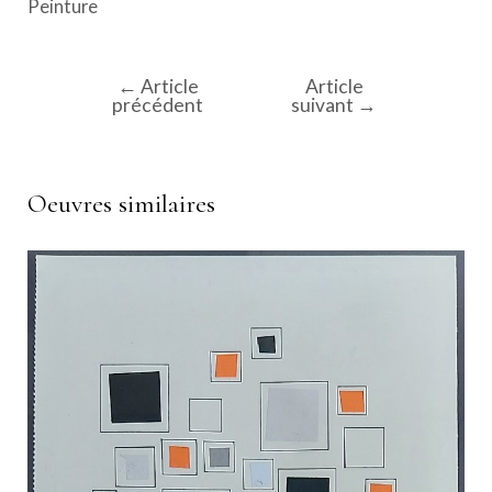
Peinture
←
Article
Article
Navigation
précédent
suivant
→
de
l’article
Oeuvres similaires