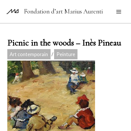
Aller
Fondation d’art Marius Aurenti
au
Mai
contenu
Men
Picnic in the woods – Inès Pineau
Art contemporain
/
Peinture